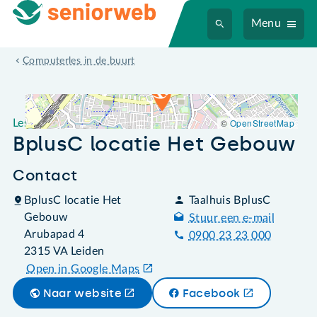
Menu
Leslocatie BplusC locatie Het Gebouw
Computerles in de buurt
©
OpenStreetMap
Leslocatie
BplusC locatie Het Gebouw
Contact
BplusC locatie Het
Taalhuis BplusC
Gebouw
Stuur een e-mail
Arubapad 4
0900 23 23 000
2315 VA Leiden
Open in Google Maps
Naar website
Facebook