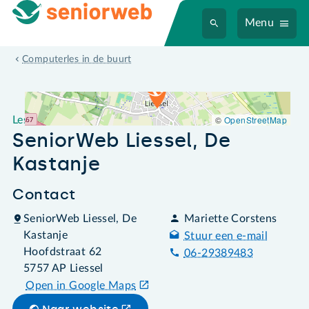
Menu
Leslocatie SeniorWeb Liessel, De Kastanje
Computerles in de buurt
©
OpenStreetMap
Leslocatie
SeniorWeb Liessel, De
Kastanje
Contact
SeniorWeb Liessel, De
Mariette Corstens
Kastanje
Stuur een e-mail
Hoofdstraat 62
06-29389483
5757 AP Liessel
Open in Google Maps