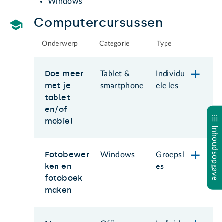
Windows
Computercursussen
Onderwerp
Categorie
Type
Doe meer
Tablet &
Individu
met je
smartphone
ele les
tablet
en/of
mobiel
Inhoudsopgave
Fotobewer
Windows
Groepsl
ken en
es
fotoboek
maken