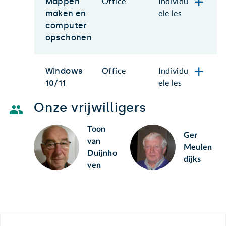
Mappen
Office
Individu
maken en
ele les
computer
opschonen
Windows
Office
Individu
10/11
ele les
Onze vrijwilligers
Toon
Ger
van
Meulen
Duijnho
dijks
ven
Footer