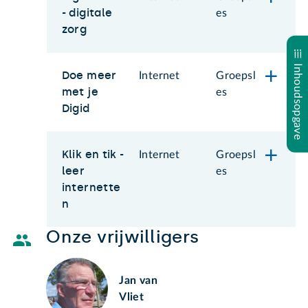
- digitale
es
zorg
Inhoudsopgave
Doe meer
Internet
Groepsl
met je
es
Digid
Klik en tik -
Internet
Groepsl
leer
es
internette
n
Onze vrijwilligers
Jan van
Vliet