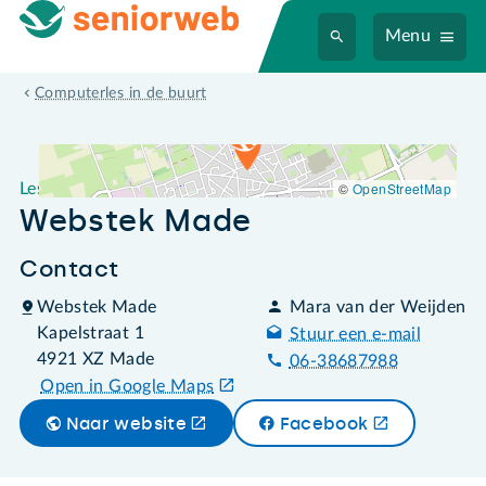
Menu
Leslocatie Webstek Made
Computerles in de buurt
©
OpenStreetMap
Leslocatie
Webstek Made
Contact
Webstek Made
Mara van der Weijden
Kapelstraat 1
Stuur een e-mail
4921 XZ Made
06-38687988
Open in Google Maps
Naar website
Facebook