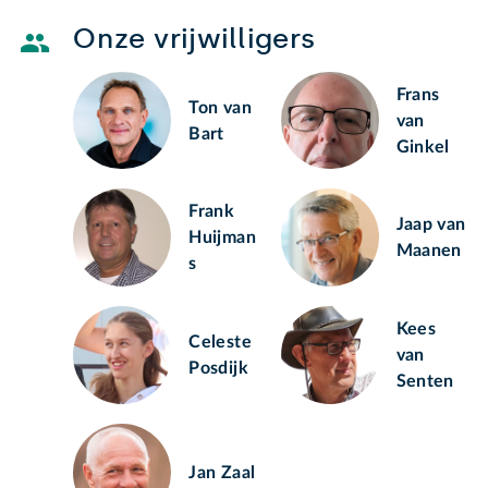
Onze vrijwilligers
Frans
Ton van
van
Bart
Ginkel
Frank
Jaap van
Huijman
Maanen
s
Kees
Celeste
van
Posdijk
Senten
Jan Zaal