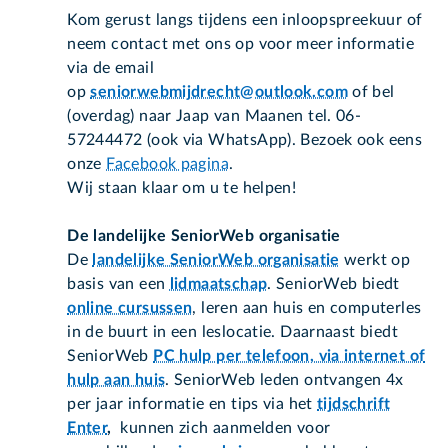
Kom gerust langs tijdens een inloopspreekuur of
neem contact met ons op voor meer informatie
via de email
op
seniorwebmijdrecht@outlook.com
of bel
(overdag) naar Jaap van Maanen tel. 06-
57244472 (ook via WhatsApp). Bezoek ook eens
onze
Facebook pagina
.
Wij staan klaar om u te helpen!
De landelijke SeniorWeb organisatie
De
landelijke SeniorWeb organisatie
werkt op
basis van een
lidmaatschap
. SeniorWeb biedt
online cursussen
, leren aan huis en computerles
in de buurt in een leslocatie. Daarnaast biedt
SeniorWeb
PC hulp per telefoon, via internet of
hulp aan huis
. SeniorWeb leden ontvangen 4x
per jaar informatie en tips via het
tijdschrift
Enter
,
kunnen zich aanmelden voor