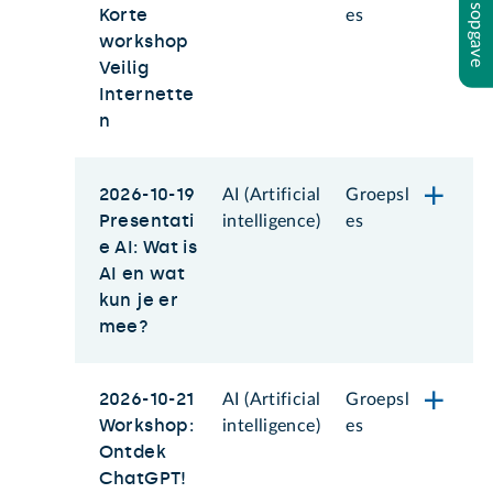
Inhoudsopgave
Korte
es
workshop
Veilig
Internette
n
2026-10-19
AI (Artificial
Groepsl
Presentati
intelligence)
es
e AI: Wat is
AI en wat
kun je er
mee?
2026-10-21
AI (Artificial
Groepsl
Workshop:
intelligence)
es
Ontdek
ChatGPT!