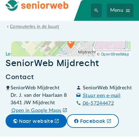
Menu
Leslocatie SeniorWeb Mijdrecht
Computerles in de buurt
©
OpenStreetMap
Leslocatie
SeniorWeb Mijdrecht
Contact
SeniorWeb Mijdrecht
SeniorWeb Mijdrecht
Dr. J. van der Haarlaan 8
Stuur een e-mail
3641 JW Mijdrecht
06-57244472
Open in Google Maps
Naar website
Facebook