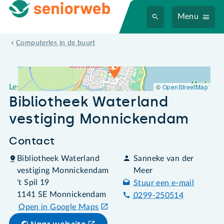
Menu
Leslocatie Bibliotheek Waterland vestiging Monnickendam
Computerles in de buurt
©
OpenStreetMap
Leslocatie
Bibliotheek Waterland
vestiging Monnickendam
Contact
Bibliotheek Waterland
Sanneke van der
vestiging Monnickendam
Meer
't Spil 19
Stuur een e-mail
1141 SE Monnickendam
0299-250514
Open in Google Maps