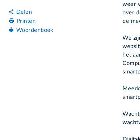
weer v
Delen
over d
de mee
Printen
Woordenboek
We zij
websit
het aa
Comput
smartp
Meedoe
smartp
Wachtw
wachtw
Digita