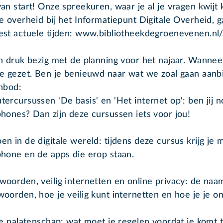
an start! Onze spreekuren, waar je al je vragen kwijt 
e overheid bij het Informatiepunt Digitale Overheid, 
st actuele tijden: www.bibliotheekdegroenevenen.nl/a
n druk bezig met de planning voor het najaar. Wanneer
e gezet. Ben je benieuwd naar wat we zoal gaan aanb
nbod:
ercursussen 'De basis' en 'Het internet op': ben jij 
hones? Dan zijn deze cursussen iets voor jou!
n in de digitale wereld: tijdens deze cursus krijg je m
hone en de apps die erop staan.
oorden, veilig internetten en online privacy: de naam z
oorden, hoe je veilig kunt internetten en hoe je je o
le nalatenschap: wat moet je regelen voordat je komt