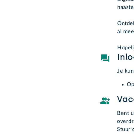
naaste
Ontdek
al mee
Hopeli
Inl
Je kun
Op
Vac
Bent u
overdr
Stuur 