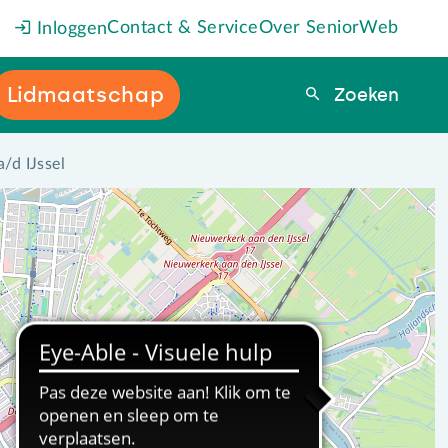
Contact & Service
Over SeniorWeb
Inloggen
Lidmaatschap
Zoeken
Zoeken
/d IJssel