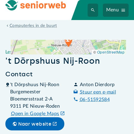
Menu
Leslocatie 't Dörpshuus Nij-Roon
Computerles in de buurt
©
OpenStreetMap
Leslocatie
't Dörpshuus Nij-Roon
Contact
't Dörpshuus Nij-Roon
Anton Dierdorp
Burgemeester
Stuur een e-mail
Bloemersstraat 2-A
06-51592584
9311 PE Nieuw-Roden
Open in Google Maps
Naar website