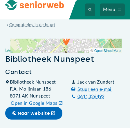
Menu
Leslocatie Bibliotheek Nunspeet
Computerles in de buurt
©
OpenStreetMap
Leslocatie
Bibliotheek Nunspeet
Contact
Bibliotheek Nunspeet
Jack van Zundert
F.A. Molijnlaan 186
Stuur een e-mail
8071 AK Nunspeet
0611326492
Open in Google Maps
Naar website