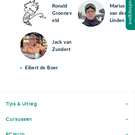
Inhoudsopgave
Ronald
Marius
Groenev
van der
eld
Linden
Jack van
Zundert
Eibert de Boer
Footer
Tips & Uitleg
Cursussen
PCHulp