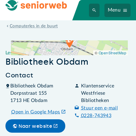
Menu
Leslocatie Bibliotheek Obdam
Computerles in de buurt
©
OpenStreetMap
Leslocatie
Bibliotheek Obdam
Contact
Bibliotheek Obdam
Klantenservice
Dorpsstraat 155
Westfriese
1713 HE Obdam
Bibliotheken
Stuur een e-mail
Open in Google Maps
0228-743943
Naar website