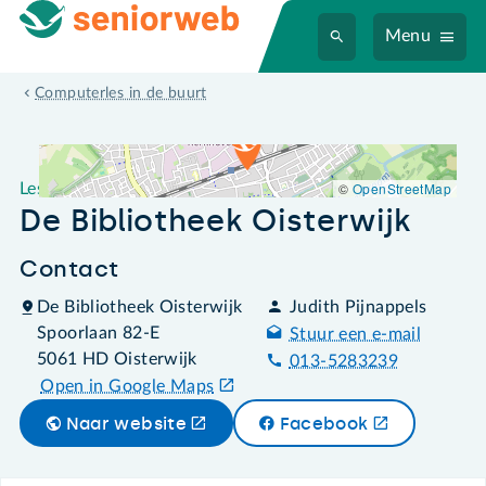
Menu
Leslocatie De Bibliotheek Oisterwijk
Computerles in de buurt
©
OpenStreetMap
Leslocatie
De Bibliotheek Oisterwijk
Contact
De Bibliotheek Oisterwijk
Judith Pijnappels
Spoorlaan 82-E
Stuur een e-mail
5061 HD Oisterwijk
013-5283239
Open in Google Maps
Naar website
Facebook