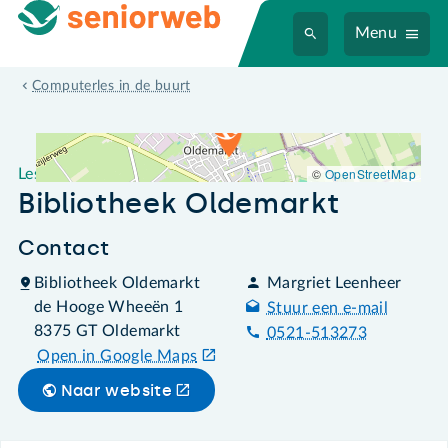
Menu
Leslocatie Bibliotheek Oldemarkt
Computerles in de buurt
©
OpenStreetMap
Leslocatie
Bibliotheek Oldemarkt
Contact
Bibliotheek Oldemarkt
Margriet Leenheer
de Hooge Wheeën 1
Stuur een e-mail
8375 GT Oldemarkt
0521-513273
Open in Google Maps
Naar website