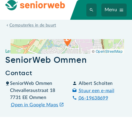
Menu
Leslocatie SeniorWeb Ommen
Computerles in de buurt
©
OpenStreetMap
Leslocatie
SeniorWeb Ommen
Contact
SeniorWeb Ommen
Albert Scholten
Chevalleraustraat 18
Stuur een e-mail
7731 EE Ommen
06-19638699
Open in Google Maps