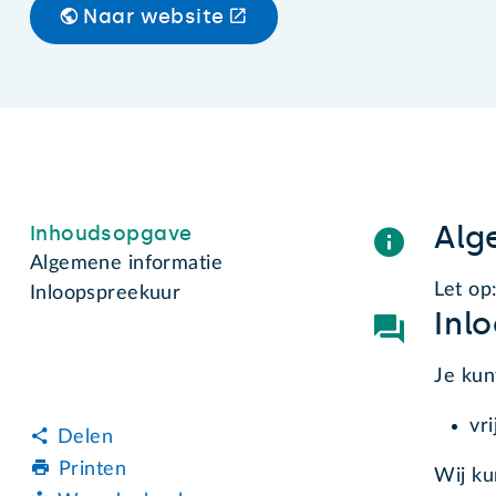
Naar website
Alg
Inhoudsopgave
Algemene informatie
Let op
Inloopspreekuur
Inl
Je kun
vr
Delen
Printen
Wij k