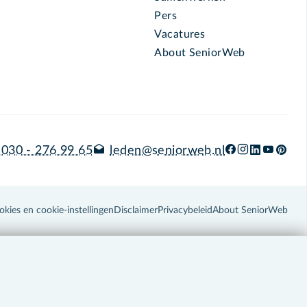
Pers
Vacatures
About SeniorWeb
030 - 276 99 65
leden@seniorweb.nl
okies en cookie-instellingen
Disclaimer
Privacybeleid
About SeniorWeb