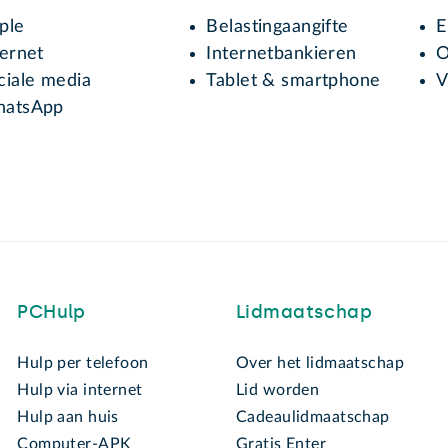
ple
Belastingaangifte
E
ternet
Internetbankieren
O
ciale media
Tablet & smartphone
V
atsApp
PCHulp
Lidmaatschap
Hulp per telefoon
Over het lidmaatschap
Hulp via internet
Lid worden
Hulp aan huis
Cadeaulidmaatschap
Computer-APK
Gratis Enter