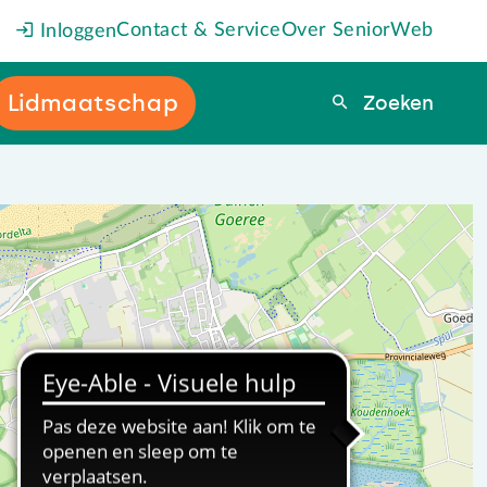
Contact & Service
Over SeniorWeb
Inloggen
Lidmaatschap
Zoeken
Zoeken