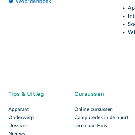
Woordenboek
Ap
In
So
Wh
Footer
Tips & Uitleg
Cursussen
Apparaat
Online cursussen
Onderwerp
Computerles in de buurt
Dossiers
Leren aan Huis
Nieuws