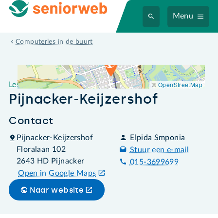
Menu
Leslocatie Pijnacker-Keijzershof
Computerles in de buurt
©
OpenStreetMap
Leslocatie
Pijnacker-Keijzershof
Contact
Pijnacker-Keijzershof
Elpida Smponia
Floralaan 102
Stuur een e-mail
2643 HD Pijnacker
015-3699699
Open in Google Maps
Naar website