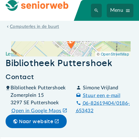
Menu
Leslocatie Bibliotheek Puttershoek
Computerles in de buurt
©
OpenStreetMap
Leslocatie
Bibliotheek Puttershoek
Contact
Bibliotheek Puttershoek
Simone Vrijland
Zomerplein 15
Stuur een e-mail
3297 SE Puttershoek
06-82619404/0186-
Open in Google Maps
653432
Naar website