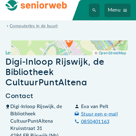
Menu
Leslocatie Digi-Inloop Rijswijk, de Bibliotheek CultuurPuntAltena
Computerles in de buurt
©
OpenStreetMap
Leslocatie
Digi-Inloop Rijswijk, de
Bibliotheek
CultuurPuntAltena
Contact
Digi-Inloop Rijswijk, de
Eva van Pelt
Bibliotheek
Stuur een e-mail
CultuurPuntAltena
0850401163
Kruisstraat 31
4284 EB Rijswijk (Nb)