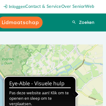
Contact & Service
Over SeniorWeb
Inloggen
Lidmaatschap
Zoeken
Zoeken