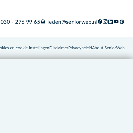
030 - 276 99 65
leden@seniorweb.nl
okies en cookie-instellingen
Disclaimer
Privacybeleid
About SeniorWeb