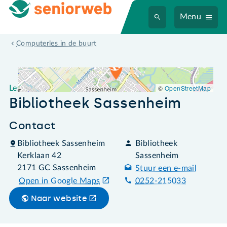
Menu
Leslocatie Bibliotheek Sassenheim
Computerles in de buurt
©
OpenStreetMap
Leslocatie
Bibliotheek Sassenheim
Contact
Bibliotheek Sassenheim
Bibliotheek
Kerklaan 42
Sassenheim
2171 GC Sassenheim
Stuur een e-mail
Open in Google Maps
0252-215033
Naar website