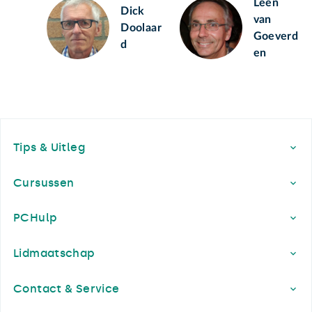
Leen
Dick
van
Doolaar
Goeverd
d
en
Footer
Tips & Uitleg
Cursussen
PCHulp
Lidmaatschap
Contact & Service