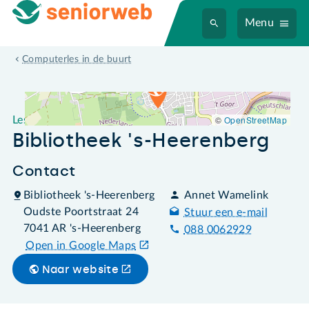
Menu
Leslocatie Bibliotheek 's-Heerenberg
Computerles in de buurt
©
OpenStreetMap
Leslocatie
Bibliotheek 's-Heerenberg
Contact
Bibliotheek 's-Heerenberg
Annet Wamelink
Oudste Poortstraat 24
Stuur een e-mail
7041 AR 's-Heerenberg
088 0062929
Open in Google Maps
Naar website