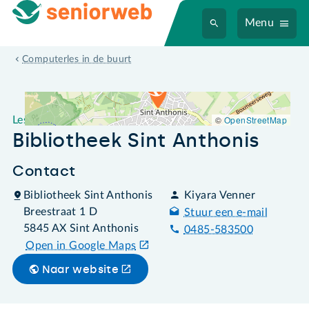
Menu
Leslocatie Bibliotheek Sint Anthonis
Computerles in de buurt
©
OpenStreetMap
Leslocatie
Bibliotheek Sint Anthonis
Contact
Bibliotheek Sint Anthonis
Kiyara Venner
Breestraat 1 D
Stuur een e-mail
5845 AX Sint Anthonis
0485-583500
Open in Google Maps
Naar website