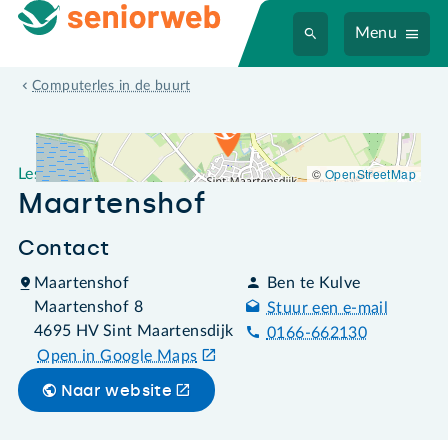
Menu
Leslocatie Maartenshof
Computerles in de buurt
©
OpenStreetMap
Leslocatie
Maartenshof
Contact
Maartenshof
Ben te Kulve
Maartenshof 8
Stuur een e-mail
4695 HV Sint Maartensdijk
0166-662130
Open in Google Maps
Naar website