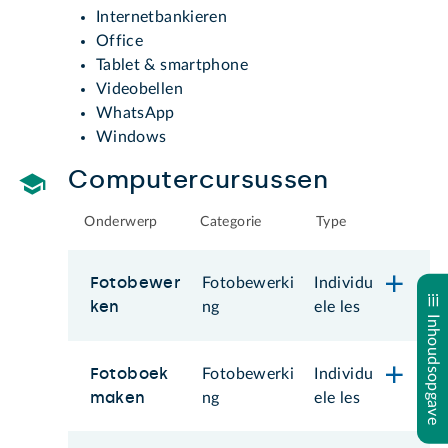
Internetbankieren
Office
Tablet & smartphone
Videobellen
WhatsApp
Windows
Computercursussen
Onderwerp
Categorie
Type
Fotobewer
Fotobewerki
Individu
ken
ng
ele les
Inhoudsopgave
Fotoboek
Fotobewerki
Individu
maken
ng
ele les