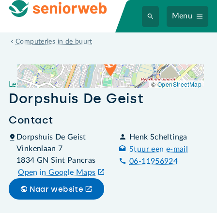
Menu
Leslocatie Dorpshuis De Geist
Computerles in de buurt
©
OpenStreetMap
Leslocatie
Dorpshuis De Geist
Contact
Dorpshuis De Geist
Henk Scheltinga
Vinkenlaan 7
Stuur een e-mail
1834 GN Sint Pancras
06-11956924
Open in Google Maps
Naar website