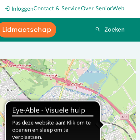
Contact & Service
Over SeniorWeb
Inloggen
Lidmaatschap
Zoeken
Zoeken