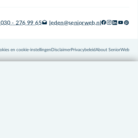
030 - 276 99 65
leden@seniorweb.nl
okies en cookie-instellingen
Disclaimer
Privacybeleid
About SeniorWeb