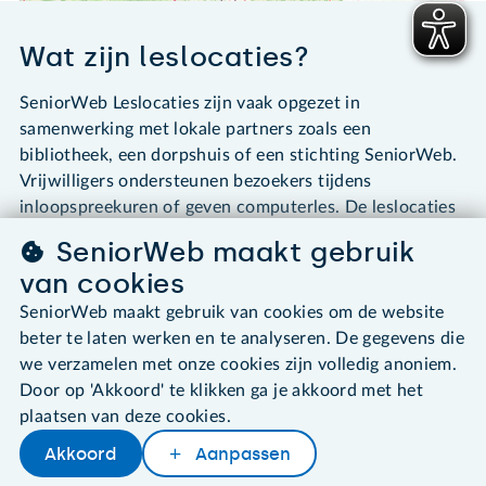
Wat zijn leslocaties?
SeniorWeb Leslocaties zijn vaak opgezet in
samenwerking met lokale partners zoals een
bibliotheek, een dorpshuis of een stichting SeniorWeb.
Vrijwilligers ondersteunen bezoekers tijdens
inloopspreekuren of geven computerles. De leslocaties
hebben niet het doel om winst te maken.
SeniorWeb maakt gebruik
van cookies
SeniorWeb maakt gebruik van cookies om de website
Footer
beter te laten werken en te analyseren. De gegevens die
we verzamelen met onze cookies zijn volledig anoniem.
Tips & Uitleg
Door op 'Akkoord' te klikken ga je akkoord met het
plaatsen van deze cookies.
Cursussen
Akkoord
Aanpassen
PCHulp