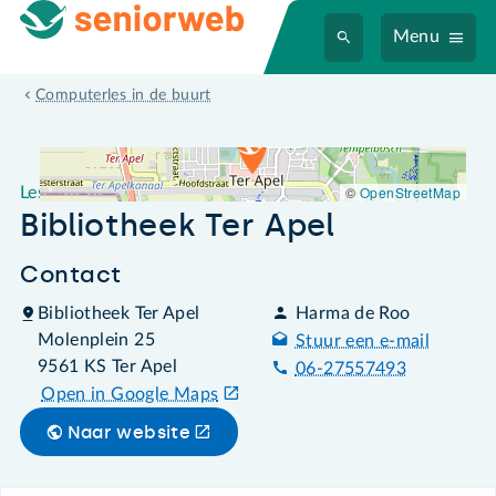
Menu
Leslocatie Bibliotheek Ter Apel
Computerles in de buurt
©
OpenStreetMap
Leslocatie
Bibliotheek Ter Apel
Contact
Bibliotheek Ter Apel
Harma de Roo
Molenplein 25
Stuur een e-mail
9561 KS Ter Apel
06-27557493
Open in Google Maps
Naar website