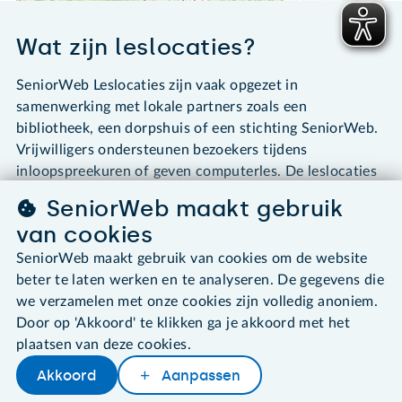
Wat zijn leslocaties?
SeniorWeb Leslocaties zijn vaak opgezet in
samenwerking met lokale partners zoals een
bibliotheek, een dorpshuis of een stichting SeniorWeb.
Vrijwilligers ondersteunen bezoekers tijdens
inloopspreekuren of geven computerles. De leslocaties
hebben niet het doel om winst te maken.
SeniorWeb maakt gebruik
van cookies
SeniorWeb maakt gebruik van cookies om de website
Footer
beter te laten werken en te analyseren. De gegevens die
we verzamelen met onze cookies zijn volledig anoniem.
Tips & Uitleg
Door op 'Akkoord' te klikken ga je akkoord met het
plaatsen van deze cookies.
Cursussen
Akkoord
Aanpassen
PCHulp