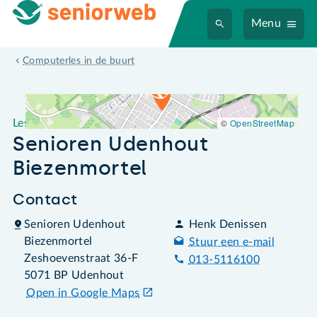
Menu
Leslocatie Senioren Udenhout Biezenmortel
Computerles in de buurt
©
OpenStreetMap
Leslocatie
Senioren Udenhout
Biezenmortel
Contact
Senioren Udenhout
Henk Denissen
Biezenmortel
Stuur een e-mail
Zeshoevenstraat 36-F
013-5116100
5071 BP Udenhout
Open in Google Maps