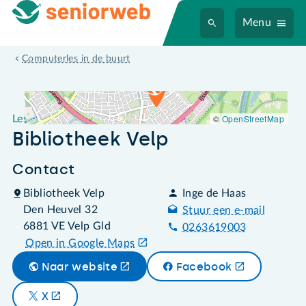
Menu
Leslocatie Bibliotheek Velp
Computerles in de buurt
©
OpenStreetMap
Leslocatie
Bibliotheek Velp
Contact
Bibliotheek Velp
Inge de Haas
Den Heuvel 32
Stuur een e-mail
6881 VE Velp Gld
0263619003
Open in Google Maps
Naar website
Facebook
X