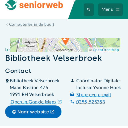
Menu
Leslocatie Bibliotheek Velserbroek
Computerles in de buurt
©
OpenStreetMap
Leslocatie
Bibliotheek Velserbroek
Contact
Bibliotheek Velserbroek
Coördinator Digitale
Maan Bastion 476
Inclusie Yvonne Hoek
1991 RH Velserbroek
Stuur een e-mail
Open in Google Maps
0255-525353
Naar website