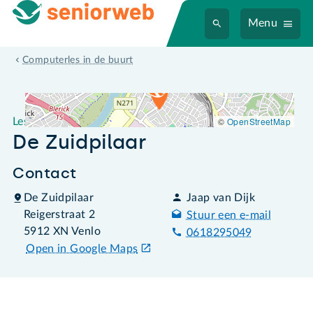
Menu
Leslocatie De Zuidpilaar
Computerles in de buurt
©
OpenStreetMap
Leslocatie
De Zuidpilaar
Contact
De Zuidpilaar
Jaap van Dijk
Reigerstraat 2
Stuur een e-mail
5912 XN Venlo
0618295049
Open in Google Maps