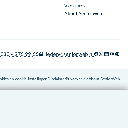
Vacatures
About SeniorWeb
030 - 276 99 65
leden@seniorweb.nl
okies en cookie-instellingen
Disclaimer
Privacybeleid
About SeniorWeb