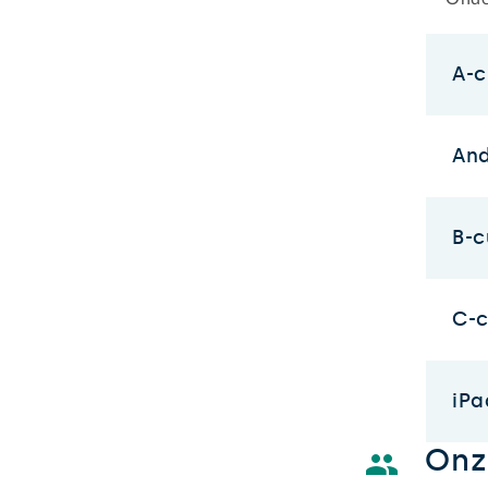
A-c
And
B-c
C-c
iPa
Onze