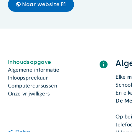
Naar website
Alg
Inhoudsopgave
Algemene informatie
Elke
m
Inloopspreekuur
School
Computercursussen
En el
Onze vrijwilligers
De Me
Op bei
telefo