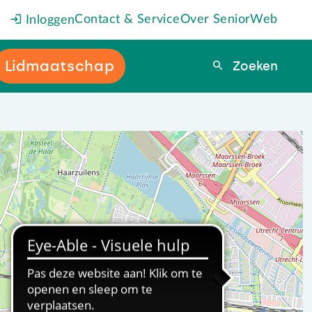
Contact & Service
Over SeniorWeb
Inloggen
Lidmaatschap
Zoeken
Zoeken