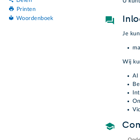
Delen
U kunt
Printen
Inl
Woordenboek
Je kun
ma
Wij k
AI 
Be
In
On
Vi
Com
Onde