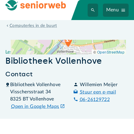
Menu
Leslocatie Bibliotheek Vollenhove
Computerles in de buurt
©
OpenStreetMap
Leslocatie
Bibliotheek Vollenhove
Contact
Bibliotheek Vollenhove
Willemien Meijer
Visschersstraat 34
Stuur een e-mail
8325 BT Vollenhove
06-26129722
Open in Google Maps