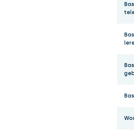
Bas
tel
Bas
ler
Bas
geb
Bas
Wor