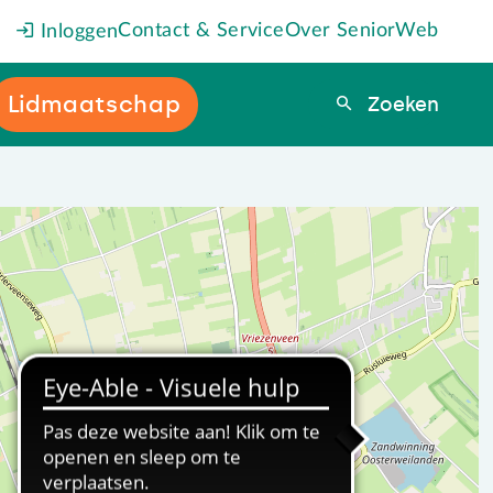
Contact & Service
Over SeniorWeb
Inloggen
Lidmaatschap
Zoeken
Zoeken