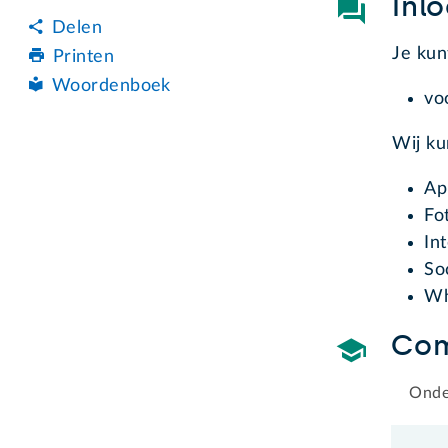
Inl
Delen
Je kun
Printen
Woordenboek
vo
Wij k
Ap
Fo
In
So
Wh
Com
Onde