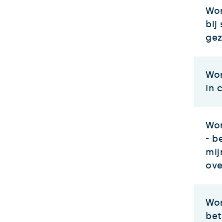
Wor
bij
gez
Wor
in 
Wor
- b
mij
ove
Wor
bet