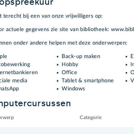
oopspreekuur
t terecht bij een van onze vrijwilligers op:
or actuele gegevens zie site van bibliotheek: www.bib
unnen onder andere helpen met deze onderwerpen:
ple
Back-up maken
E
tobewerking
Hobby
I
ternetbankieren
Office
O
ciale media
Tablet & smartphone
V
atsApp
Windows
putercursussen
rwerp
Categorie