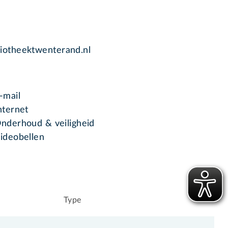
liotheektwenterand.nl
-mail
nternet
nderhoud & veiligheid
ideobellen
Type