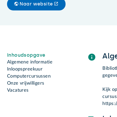
Naar website
Alg
Inhoudsopgave
Algemene informatie
Biblio
Inloopspreekuur
gegeve
Computercursussen
Onze vrijwilligers
Kijk o
Vacatures
cursus
https: