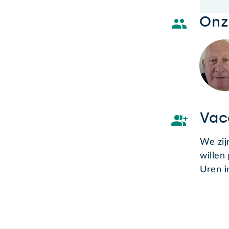
Onze
Vac
We zij
willen
Uren i