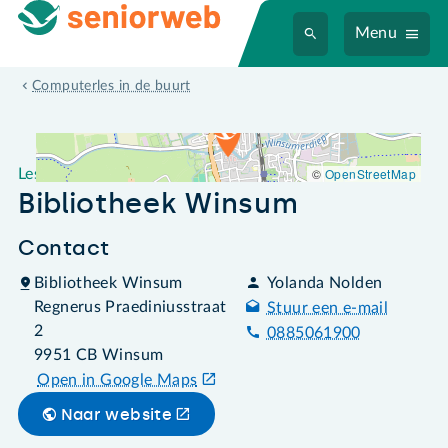
Menu
Leslocatie Bibliotheek Winsum
Computerles in de buurt
©
OpenStreetMap
Leslocatie
Bibliotheek Winsum
Contact
Bibliotheek Winsum
Yolanda Nolden
Regnerus Praediniusstraat
Stuur een e-mail
2
0885061900
9951 CB Winsum
Open in Google Maps
Naar website