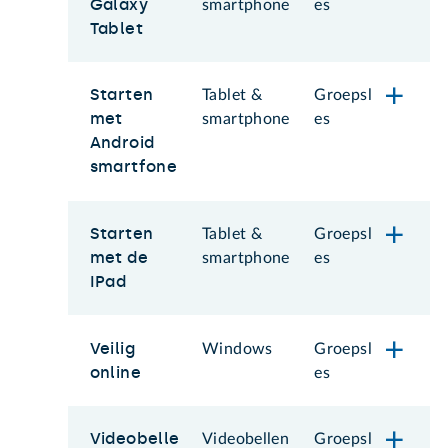
Galaxy
smartphone
es
Tablet
Starten
Tablet &
Groepsl
met
smartphone
es
Android
smartfone
Starten
Tablet &
Groepsl
met de
smartphone
es
IPad
Veilig
Windows
Groepsl
online
es
Videobelle
Videobellen
Groepsl