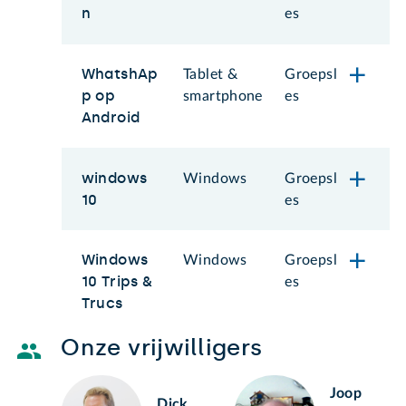
n
es
WhatshAp
Tablet &
Groepsl
p op
smartphone
es
Android
windows
Windows
Groepsl
10
es
Windows
Windows
Groepsl
10 Trips &
es
Trucs
Onze vrijwilligers
Joop
Dick