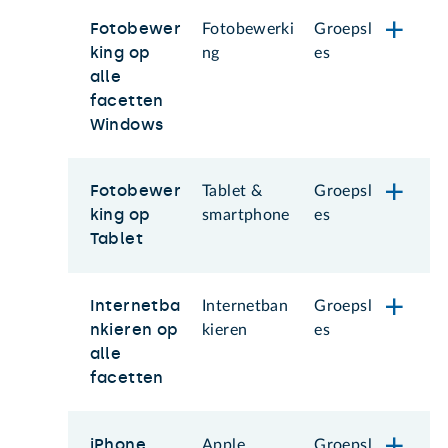
Fotobewer
Fotobewerki
Groepsl
king op
ng
es
alle
facetten
Windows
Fotobewer
Tablet &
Groepsl
king op
smartphone
es
Tablet
Internetba
Internetban
Groepsl
nkieren op
kieren
es
alle
facetten
iPhone
Apple
Groepsl