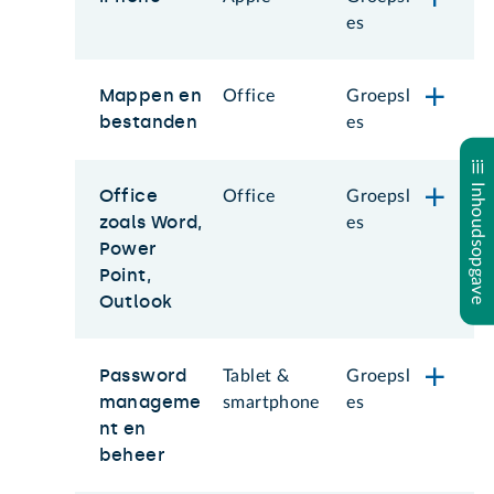
es
Mappen en
Office
Groepsl
bestanden
es
Inhoudsopgave
Office
Office
Groepsl
zoals Word,
es
Power
Point,
Outlook
Password
Tablet &
Groepsl
manageme
smartphone
es
nt en
beheer