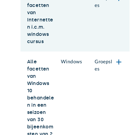
facetten
es
van
Internette
n i.c.m.
windows
cursus
Alle
Windows
Groepsl
facetten
es
van
Windows
10
behandele
n in een
seizoen
van 30
bijeenkom
sten van 2