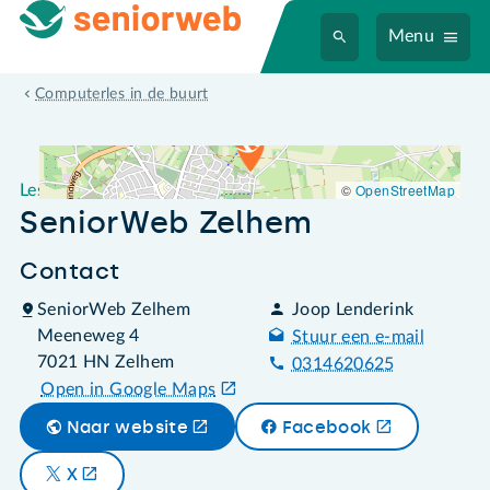
Menu
Leslocatie SeniorWeb Zelhem
Computerles in de buurt
©
OpenStreetMap
Leslocatie
SeniorWeb Zelhem
Contact
SeniorWeb Zelhem
Joop Lenderink
Meeneweg 4
Stuur een e-mail
7021 HN Zelhem
0314620625
Open in Google Maps
Naar website
Facebook
X