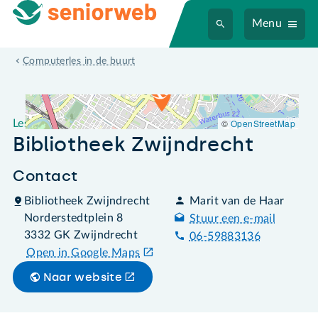
Menu
Leslocatie Bibliotheek Zwijndrecht
Computerles in de buurt
©
OpenStreetMap
Leslocatie
Bibliotheek Zwijndrecht
Contact
Bibliotheek Zwijndrecht
Marit van de Haar
Norderstedtplein 8
Stuur een e-mail
3332 GK Zwijndrecht
06-59883136
Open in Google Maps
Naar website