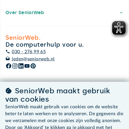
Over SeniorWeb
SeniorWeb.
De computerhulp voor u.
030 - 276 99 65
leden@seniorweb.nl
SeniorWeb maakt gebruik
©2026 SeniorWeb
van cookies
Algemene voorwaarden
SeniorWeb maakt gebruik van cookies om de website
Cookies en cookie-instellingen
beter te laten werken en te analyseren. De gegevens die
Disclaimer
we verzamelen met onze cookies zijn volledig anoniem.
Privacybeleid
Door op 'Akkoord' te klikken ga je akkoord met het