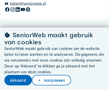
leden@seniorweb.nl
©2026 SeniorWeb
SeniorWeb maakt gebruik
van cookies
Algemene voorwaarden
Cookies en cookie-instellingen
SeniorWeb maakt gebruik van cookies om de website
Disclaimer
beter te laten werken en te analyseren. De gegevens die
Privacybeleid
we verzamelen met onze cookies zijn volledig anoniem.
About SeniorWeb
Door op 'Akkoord' te klikken ga je akkoord met het
plaatsen van deze cookies.
Akkoord
Aanpassen
Later lezen
Delen
Woordenboek