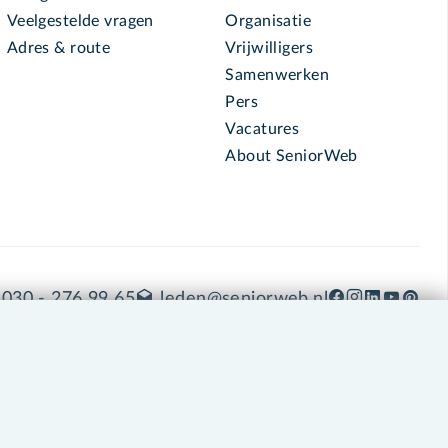
Veelgestelde vragen
Organisatie
Adres & route
Vrijwilligers
Samenwerken
Pers
Vacatures
About SeniorWeb
030 - 276 99 65
leden@seniorweb.nl
okies en cookie-instellingen
Disclaimer
Privacybeleid
About SeniorWeb