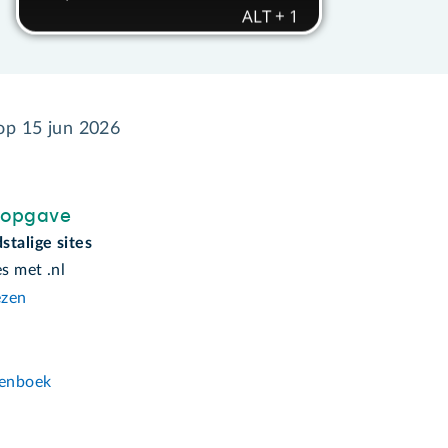
 op
15 jun 2026
sopgave
stalige sites
es met .nl
ezen
n
enboek