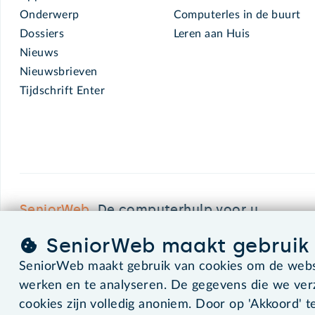
Onderwerp
Computerles in de buurt
Dossiers
Leren aan Huis
Nieuws
Nieuwsbrieven
Tijdschrift Enter
SeniorWeb.
De computerhulp voor u.
SeniorWeb maakt gebruik 
SeniorWeb maakt gebruik van cookies om de websi
©2026 SeniorWeb
werken en te analyseren. De gegevens die we ve
cookies zijn volledig anoniem. Door op 'Akkoord' te