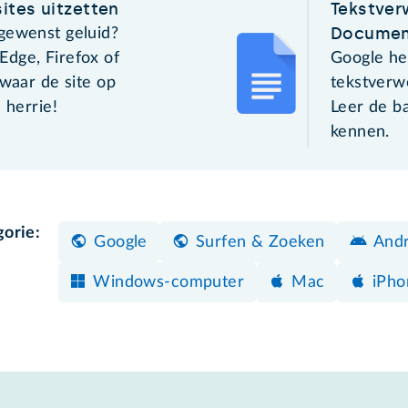
ites uitzetten
Tekstver
Documen
gewenst geluid?
dge, Firefox of
Google he
 waar de site op
tekstverw
 herrie!
Leer de b
kennen.
gorie:
Google
Surfen & Zoeken
Andr
Windows-computer
Mac
iPho