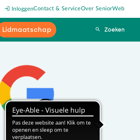
Contact & Service
Over SeniorWeb
Inloggen
Lidmaatschap
Zoeken
Zoeken