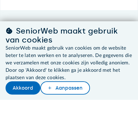
©2026 SeniorWeb
SeniorWeb maakt gebruik
van cookies
Algemene voorwaarden
Cookies en cookie-instellingen
SeniorWeb maakt gebruik van cookies om de website
Disclaimer
beter te laten werken en te analyseren. De gegevens die
Privacybeleid
we verzamelen met onze cookies zijn volledig anoniem.
About SeniorWeb
Door op 'Akkoord' te klikken ga je akkoord met het
plaatsen van deze cookies.
Akkoord
Aanpassen
Later lezen
Delen
Woordenboek