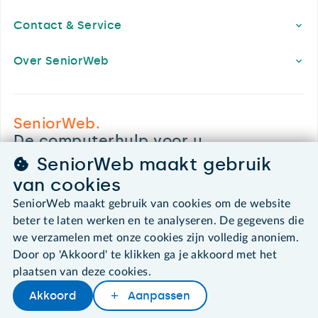
Contact & Service
Over SeniorWeb
SeniorWeb.
De computerhulp voor u.
030 - 276 99 65
SeniorWeb maakt gebruik
leden@seniorweb.nl
van cookies
SeniorWeb maakt gebruik van cookies om de website
beter te laten werken en te analyseren. De gegevens die
we verzamelen met onze cookies zijn volledig anoniem.
©2026 SeniorWeb
Door op 'Akkoord' te klikken ga je akkoord met het
plaatsen van deze cookies.
Algemene voorwaarden
Akkoord
Aanpassen
Cookies en cookie-instellingen