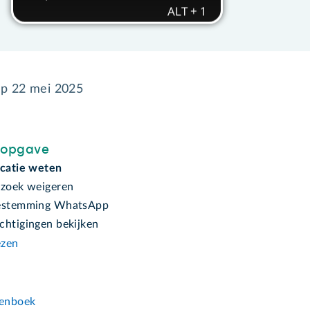
op
22 mei 2025
sopgave
ocatie weten
rzoek weigeren
oestemming WhatsApp
chtigingen bekijken
ezen
n
enboek