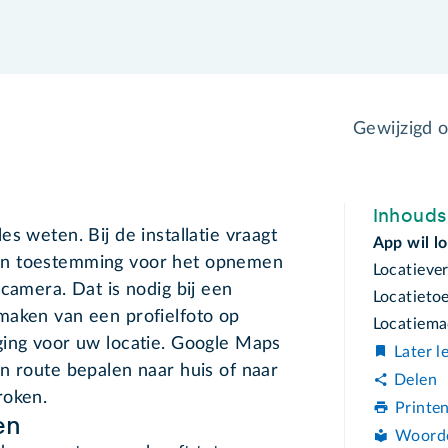
Gewijzigd 
Inhoud
s weten. Bij de installatie vraagt
App wil l
an toestemming voor het opnemen
Locatieve
camera. Dat is nodig bij een
Locatiet
maken van een profielfoto op
Locatiema
ging voor uw locatie. Google Maps
Later l
n route bepalen naar huis of naar
Delen
roken.
Printe
en
Woord