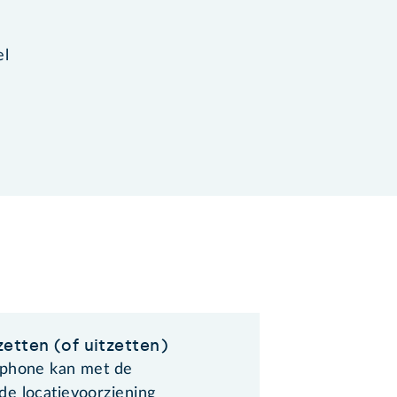
el
etten (of uitzetten)
phone kan met de
e locatievoorziening