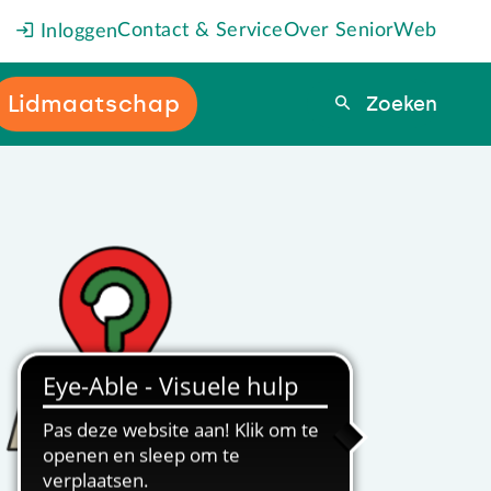
Contact & Service
Over SeniorWeb
Inloggen
Lidmaatschap
Zoeken
Zoeken