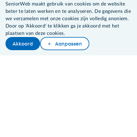
©2026 SeniorWeb
SeniorWeb maakt gebruik van cookies om de website
beter te laten werken en te analyseren. De gegevens die
Algemene voorwaarden
we verzamelen met onze cookies zijn volledig anoniem.
Cookies en cookie-instellingen
Door op 'Akkoord' te klikken ga je akkoord met het
Disclaimer
plaatsen van deze cookies.
Privacybeleid
Akkoord
Aanpassen
About SeniorWeb
Later lezen
Delen
Woordenboek