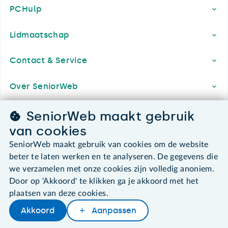
PCHulp
Lidmaatschap
Contact & Service
Over SeniorWeb
SeniorWeb maakt gebruik
van cookies
SeniorWeb.
De computerhulp voor u.
SeniorWeb maakt gebruik van cookies om de website
030 - 276 99 65
beter te laten werken en te analyseren. De gegevens die
leden@seniorweb.nl
we verzamelen met onze cookies zijn volledig anoniem.
Door op 'Akkoord' te klikken ga je akkoord met het
plaatsen van deze cookies.
Akkoord
Aanpassen
Later lezen
Delen
Woordenboek
©2026 SeniorWeb