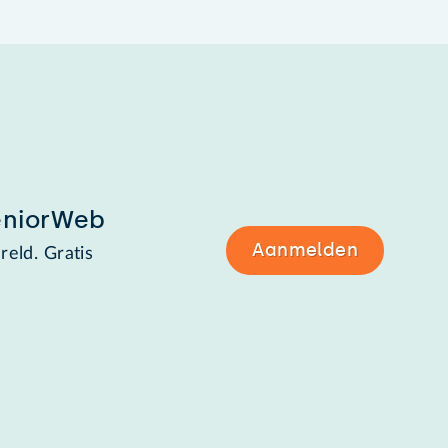
eniorWeb
Aanmelden
reld. Gratis