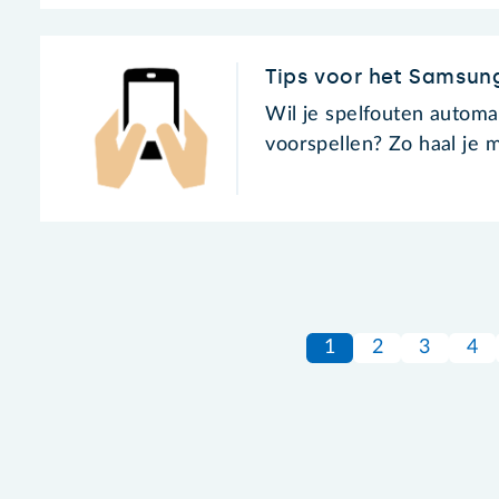
Tips voor het Samsun
Wil je spelfouten automa
voorspellen? Zo haal je 
1
2
3
4