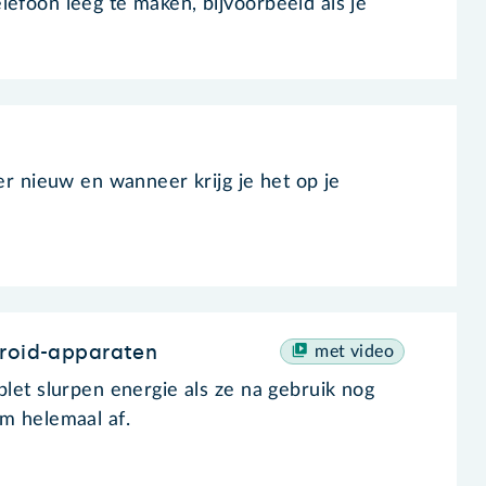
lefoon leeg te maken, bijvoorbeeld als je
 er nieuw en wanneer krijg je het op je
droid-apparaten
met video
blet slurpen energie als ze na gebruik nog
om helemaal af.