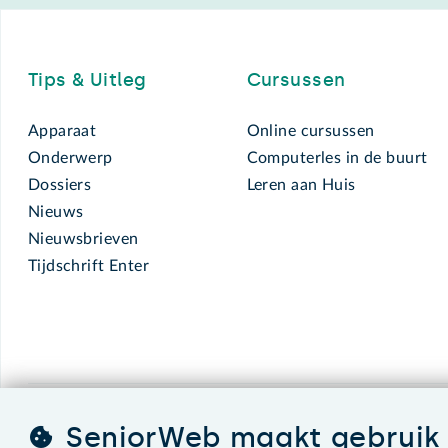
Footer
Tips & Uitleg
Cursussen
Apparaat
Online cursussen
Onderwerp
Computerles in de buurt
Dossiers
Leren aan Huis
Nieuws
Nieuwsbrieven
Tijdschrift Enter
SeniorWeb maakt gebruik 
SeniorWeb.
De computerhulp voor u.