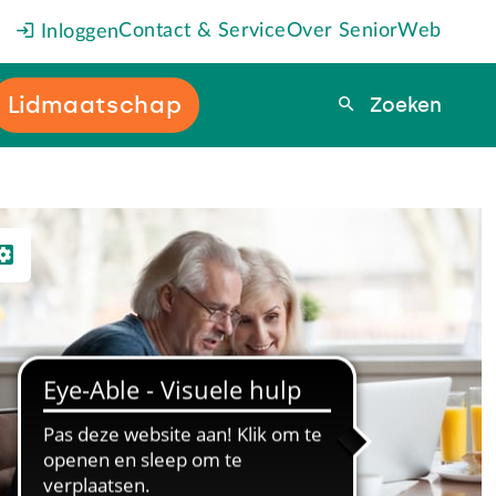
Contact & Service
Over SeniorWeb
Inloggen
Lidmaatschap
Zoeken
Zoeken