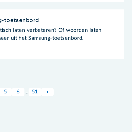
g-toetsenbord
tisch laten verbeteren? Of woorden laten
meer uit het Samsung-toetsenbord.
5
6
…
51