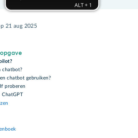
op
21 aug 2025
sopgave
pilot?
n chatbot?
n chatbot gebruiken?
lf proberen
n ChatGPT
ezen
n
enboek