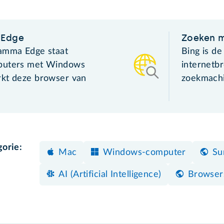
 Edge
Zoeken m
ramma Edge staat
Bing is d
puters met Windows
internetb
rkt deze browser van
zoekmachi
gorie:
Mac
Windows-computer
Su
AI (Artificial Intelligence)
Browser