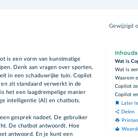
Gewijzigd 
Inhoud
lot is een vorm van kunstmatige
Wat is Co
 helpen. Denk aan vragen over sporten,
Wat is ee
eit in een schaduwrijke tuin. Copilot
Waarom ee
n en zit standaard verwerkt in de
Copilot ze
is het een laagdrempelige manier
Copilot e
 intelligentie (AI) en chatbots.
Later l
Delen
 een gesprek nadoet. De gebruiker
Printe
cht. De chatbot antwoordt. Hoe
Woord
het antwoord. En je kunt een