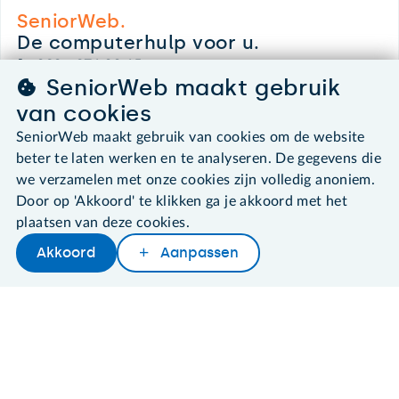
SeniorWeb.
De computerhulp voor u.
030 - 276 99 65
SeniorWeb maakt gebruik
leden@seniorweb.nl
van cookies
SeniorWeb maakt gebruik van cookies om de website
beter te laten werken en te analyseren. De gegevens die
we verzamelen met onze cookies zijn volledig anoniem.
©2026 SeniorWeb
Door op 'Akkoord' te klikken ga je akkoord met het
plaatsen van deze cookies.
Algemene voorwaarden
Cookies en cookie-instellingen
Akkoord
Aanpassen
Later lezen
Delen
Woordenboek
Disclaimer
Privacybeleid
About SeniorWeb