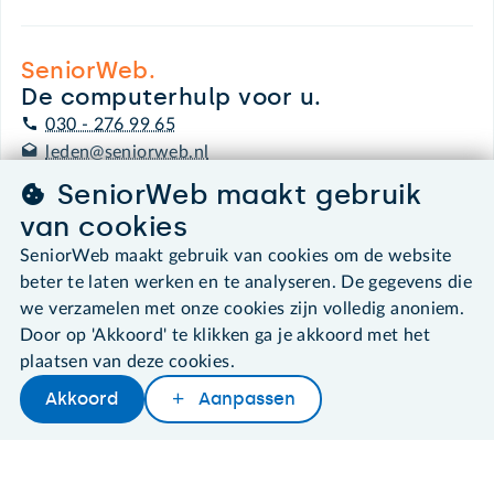
SeniorWeb.
De computerhulp voor u.
030 - 276 99 65
leden@seniorweb.nl
SeniorWeb maakt gebruik
van cookies
SeniorWeb maakt gebruik van cookies om de website
©2026 SeniorWeb
beter te laten werken en te analyseren. De gegevens die
we verzamelen met onze cookies zijn volledig anoniem.
Algemene voorwaarden
Door op 'Akkoord' te klikken ga je akkoord met het
Cookies en cookie-instellingen
plaatsen van deze cookies.
Disclaimer
Akkoord
Aanpassen
Privacybeleid
Later lezen
Delen
Woordenboek
About SeniorWeb