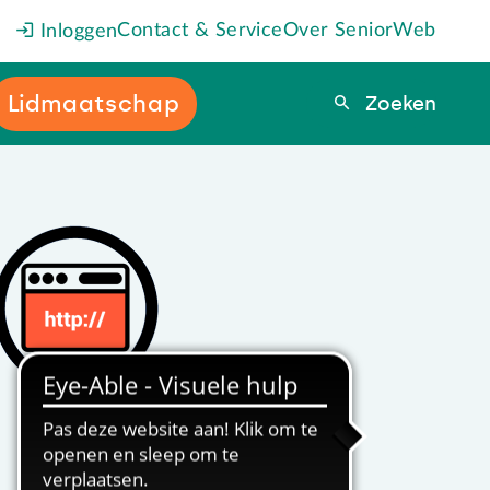
Contact & Service
Over SeniorWeb
Inloggen
Lidmaatschap
Zoeken
Zoeken