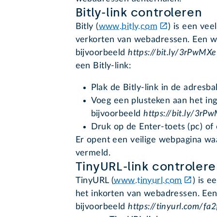
Bitly-link controleren
Bitly (
www.bitly.com
) is een ve
verkorten van webadressen. Een we
bijvoorbeeld
https://bit.ly/3rPwMXe
een Bitly-link:
Plak de Bitly-link in de adresb
Voeg een plusteken aan het ing
bijvoorbeeld
https://bit.ly/3rP
Druk op de Enter-toets (pc) of
Er opent een veilige webpagina wa
vermeld.
TinyURL-link controler
TinyURL (
www.tinyurl.com
) is 
het inkorten van webadressen. Een
bijvoorbeeld
https://tinyurl.com/fa