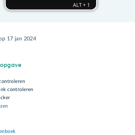
 op
17 jan 2024
sopgave
 controleren
ink controleren
ecker
ezen
n
enboek