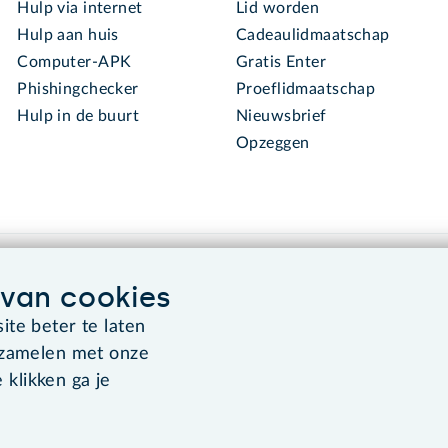
Hulp via internet
Lid worden
Hulp aan huis
Cadeaulidmaatschap
Computer-APK
Gratis Enter
Phishingchecker
Proeflidmaatschap
Hulp in de buurt
Nieuwsbrief
Opzeggen
van cookies
te beter te laten
rzamelen met onze
Algemene voorwaarden
Co
 klikken ga je