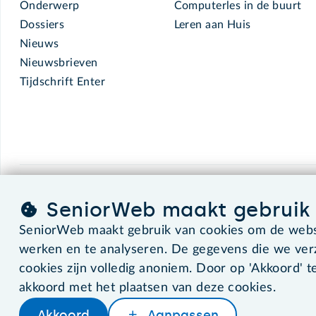
Onderwerp
Computerles in de buurt
Dossiers
Leren aan Huis
Nieuws
Nieuwsbrieven
Tijdschrift Enter
SeniorWeb.
De computerhulp voor u.
SeniorWeb maakt gebruik 
SeniorWeb maakt gebruik van cookies om de websi
werken en te analyseren. De gegevens die we ve
©2026 SeniorWeb
cookies zijn volledig anoniem. Door op 'Akkoord' te
akkoord met het plaatsen van deze cookies.
Akkoord
Aanpassen