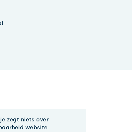
el
je zegt niets over
baarheid website