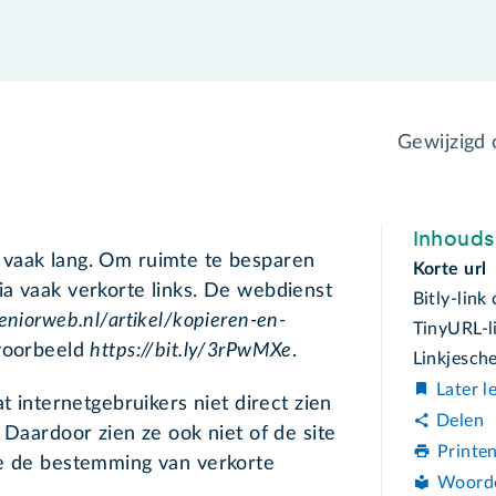
Gewijzigd
Inhoud
 vaak lang. Om ruimte te besparen
Korte url
a vaak verkorte links. De webdienst
Bitly-link
eniorweb.nl/artikel/kopieren-en-
TinyURL-l
voorbeeld
https://bit.ly/3rPwMXe
.
Linkjesch
Later l
t internetgebruikers niet direct zien
Delen
 Daardoor zien ze ook niet of de site
Printe
je de bestemming van verkorte
Woord