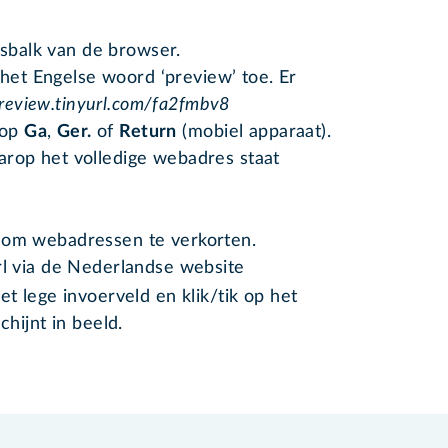
esbalk van de browser.
 het Engelse woord ‘preview’ toe. Er
preview.tinyurl.com/fa2fmbv8
 op
Ga
,
Ger.
of
Return
(mobiel apparaat).
arop het volledige webadres staat
 om webadressen te verkorten.
rl via de Nederlandse website
 het lege invoerveld en klik/tik op het
chijnt in beeld.