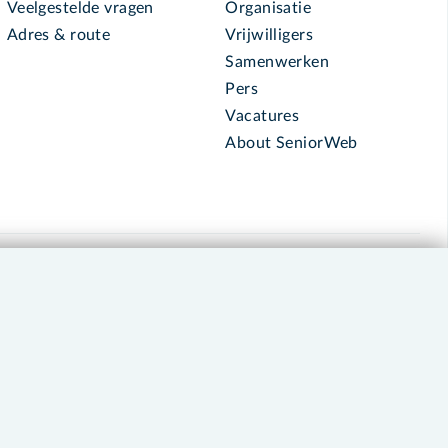
Veelgestelde vragen
Organisatie
Adres & route
Vrijwilligers
Samenwerken
Pers
Vacatures
About SeniorWeb
030 - 276 99 65
leden@seniorweb.nl
okies en cookie-instellingen
Disclaimer
Privacybeleid
About SeniorWeb