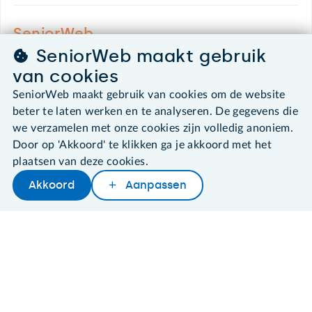
SeniorWeb.
De computerhulp voor u.
SeniorWeb maakt gebruik
030 - 276 99 65
van cookies
leden@seniorweb.nl
SeniorWeb maakt gebruik van cookies om de website
beter te laten werken en te analyseren. De gegevens die
we verzamelen met onze cookies zijn volledig anoniem.
Door op 'Akkoord' te klikken ga je akkoord met het
plaatsen van deze cookies.
©2026 SeniorWeb
Akkoord
Aanpassen
Later lezen
Delen
Woordenboek
Algemene voorwaarden
Cookies en cookie-instellingen
Disclaimer
Privacybeleid
About SeniorWeb